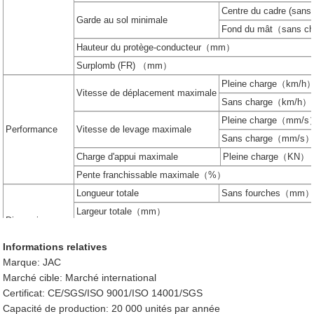
Centre du cadre (sa
Garde au sol minimale
Fond du mât（sans
Hauteur du protège-conducteur（mm）
Surplomb (FR) （mm）
Pleine charge（km/h
Vitesse de déplacement maximale
Sans charge（km/h）
Pleine charge（mm/s
Performance
Vitesse de levage maximale
Sans charge（mm/s
Charge d'appui maximale
Pleine charge（KN）
Pente franchissable maximale（%）
Longueur totale
Sans fourches（mm
Largeur totale（mm）
Dimensions
Hauteur du mât à la portance maximale (avec dossier)
Informations relatives
Hauteur du mât abaissé（mm）
Marque: JAC
Roue avant
Pneus
Marché cible: Marché international
Roue arrière
Certificat: CE/SGS/ISO 9001/ISO 14001/SGS
Châssis
Empattement（mm）
Capacité de production: 20 000 unités par année