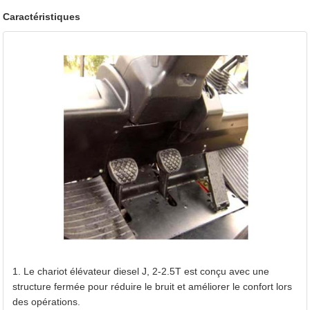
Bande de roulement
Roue avant / Roue a
Caractéristiques
Poids propre
Sans charge（Kg）
Batterie
Tension/Capacité （V
Modèle
Puissance nominale（
Couple nominal（Nm/
Moteur
Alésage x Course（
Transmission
Nombre de cylindres
Déplacement（L）
Capacité du réservoir de carburant（L）
Transmissions (FWD/RWD)
Pression de service（Mpa）
Type de pneus (FR/RR)
Nombre de pneus (FR/RR) （pcs）
Vitesse de descente (pleine charge) （mm/s）
Autres
1. Le chariot élévateur diesel J, 2-2.5T est conçu avec une
Vitesse de descente (sans charge) （mm/s）
structure fermée pour réduire le bruit et améliorer le confort lors
Répartition de la charge sur essieu (pleine charge) (FR/
des opérations.