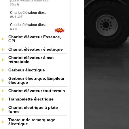
(Chariot élévateur à fourche 5-12t,
Série J)
Chariot élévateur diesel
(H, 8-10T)
Chariot élévateur diesel
(16T)
Chariot élévateur Essence,
GPL
Chariot élévateur électrique
Chariot élévateur à mat
rétractable
Gerbeur électrique
Gerbeur électrique, Empileur
électrique
Chariot élévateur tout terrain
Transpalette électrique
Chariot électrique à plate-
forme
Tracteur de remorquage
électrique