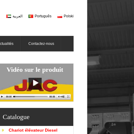
h
العربية
Português
Polski
ctualités
Contactez-nous
Vidéo sur le produit
Catalogue
Chariot élévateur Diesel