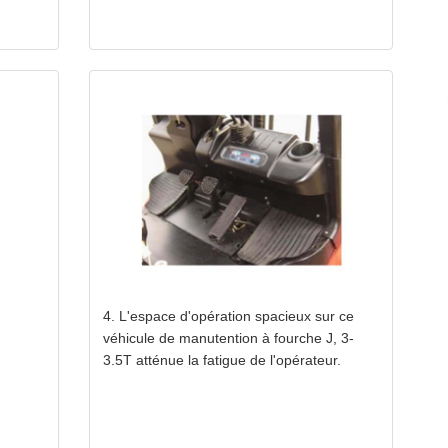
e sur essieu (pleine charge) (FR/RR) （kg）
6340/920
7040/1080
e sur essieu (sans charge) (FR/RR) （ kg）
1700/2580
1720/3100
4. L'espace d'opération spacieux sur ce
véhicule de manutention à fourche J, 3-
3.5T atténue la fatigue de l'opérateur.