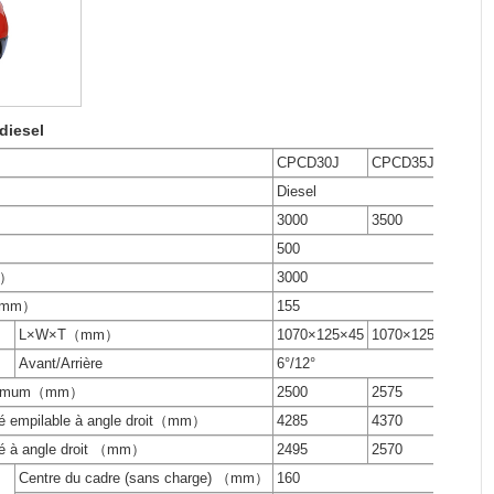
diesel
CPCD30J
CPCD35J
Diesel
3000
3500
500
m）
3000
e（mm）
155
L×W×T（mm）
1070×125×45
1070×125×50
Avant/Arrière
6°/12°
minimum（mm）
2500
2575
té empilable à angle droit（mm）
4285
4370
té à angle droit （mm）
2495
2570
Centre du cadre (sans charge) （mm）
160