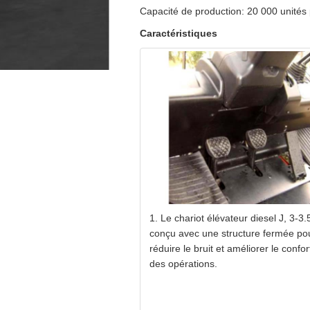
Poids propre
Capacité de production: 20 000 unités
Batterie
Caractéristiques
Moteur
Transmission
Capacité du réservoir 
Transmissions (FWD/R
1. Le chariot élévateur diesel J, 3-3.
conçu avec une structure fermée po
Pression de service（
réduire le bruit et améliorer le confor
Type de pneus (FR/RR)
des opérations.
Nombre de pneus (FR/
Vitesse de descente (
Autres
Vitesse de descente (