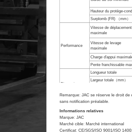
Hauteur du protège-c
Surplomb (FR) （mm）
Vitesse de déplacement
maximale
Vitesse de levage
Performance
maximale
Charge d'appui maximal
Pente franchissable 
Longueur totale
Largeur totale（mm）
Dimensions
Hauteur du mât à la p
Remarque: JAC se réserve le droit de 
Hauteur du mât abai
sans notification préalable.
Pneus
Informations relatives
Marque: JAC
Châssis
Empattement（mm）
Marché cible: Marché international
Bande de roulement
Certificat: CE/SGS/ISO 9001/ISO 140