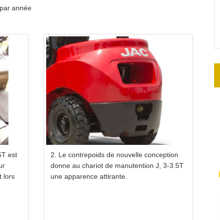
Sans charge（Kg）
4300
4820
 par année
Tension/Capacité （V/Ah）
12/80
AK-
Modèle
4TNE98
C240PKJ-30
34.3～
Puissance nominale（kw/r.p.m）
42.1/2300
36.5/2500
177.6～
Couple nominal（Nm/r.p.m）
137.7/1800
196.3/1700±100
Alésage x Course（mm）
86×102
98×110
Nombre de cylindres
4
Déplacement（L）
2.369
3.319
de carburant（L）
60
Distribution électrohydraulique
WD)
1/1
5T est
2. Le contrepoids de nouvelle conception
ur
donne au chariot de manutention J, 3-3.5T
Mpa）
17
t lors
une apparence attirante.
Pneumatique
RR) （pcs）
2/2
pleine charge) （mm/s）
500
415
sans charge) （mm/s）
490
400