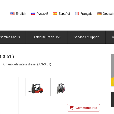
English
Русский
Español
Français
Deutsc
 sommes-nous
Distributeurs de JAC
Service et Support
A
3-3.5T)
Chariot élévateur diesel (J, 3-3.5T)
Commentaires