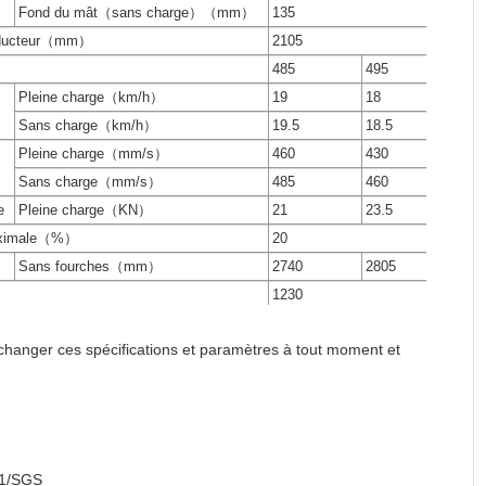
Fond du mât（sans charge）（mm）
135
onducteur（mm）
2105
485
495
Pleine charge（km/h）
19
18
Sans charge（km/h）
19.5
18.5
Pleine charge（mm/s）
460
430
Sans charge（mm/s）
485
460
e
Pleine charge（KN）
21
23.5
maximale（%）
20
Sans fourches（mm）
2740
2805
1230
ortance maximale (avec dossier) （mm）
4230
4220
changer ces spécifications et paramètres à tout moment et
ssé（mm）
2065
Roue avant
28×9-15-14PR
Roue arrière
6.50-10-10PR
1700
Roue avant / Roue arrière（mm）
1000/970
01/SGS