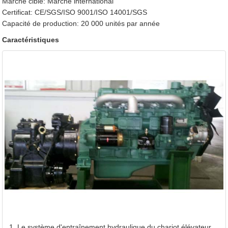
Marché cible: Marché international
Bande de roulement
Roue avant / Roue a
Certificat: CE/SGS/ISO 9001/ISO 14001/SGS
Poids propre
Sans charge（Kg）
Capacité de production: 20 000 unités par année
Batterie
Tension/Capacité （V
Caractéristiques
Modèle
Puissance nominale（
Couple nominal（Nm/
Moteur
Alésage x Course（
Transmission
Nombre de cylindres
Déplacement（L）
Capacité du réservoir de carburant（L）
Transmissions (FWD/RWD)
Pression de service（Mpa）
Type de pneus (FR/RR)
Nombre de pneus (FR/RR) （pcs）
Vitesse de descente (pleine charge) （mm/s）
Autres
Vitesse de descente (sans charge) （mm/s）
Répartition de la charge sur essieu (pleine charge) (FR/
1. Le système d'entraînement hydraulique du chariot élévateur