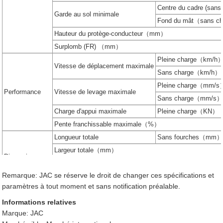
Centre du cadre (sa
Garde au sol minimale
Fond du mât（sans
Hauteur du protège-conducteur（mm）
Surplomb (FR) （mm）
Pleine charge（km/h
Vitesse de déplacement maximale
Sans charge（km/h）
Pleine charge（mm/s
Performance
Vitesse de levage maximale
Sans charge（mm/s
Charge d'appui maximale
Pleine charge（KN）
Pente franchissable maximale（%）
Longueur totale
Sans fourches（mm
Largeur totale（mm）
Dimensions
Hauteur du mât à la portance maximale (avec dossier)
Remarque: JAC se réserve le droit de changer ces spécifications et
Hauteur du mât abaissé（mm）
paramètres à tout moment et sans notification préalable.
Roue avant
Pneus
Informations relatives
Roue arrière
Marque: JAC
Châssis
Empattement（mm）