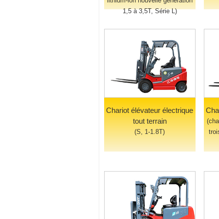
lithium-ion nouvelle génération
1,5 à 3,5T, Série L)
Chariot élévateur électrique
Char
tout terrain
(cha
(S, 1-1.8T)
tro