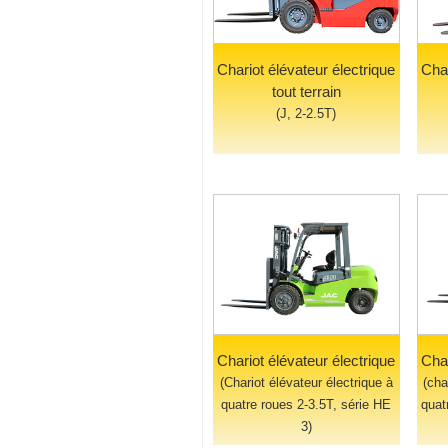
Chariot élévateur électrique
Char
tout terrain
(J, 2-2.5T)
Chariot élévateur électrique
Char
(Chariot élévateur électrique à
(cha
quatre roues 2-3.5T, série HE
quat
3)