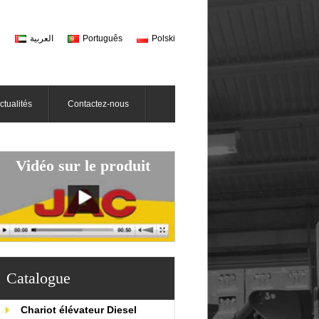
h
العربية
Português
Polski
ctualités
Contactez-nous
Vidéo sur le produit
Catalogue
Chariot élévateur Diesel