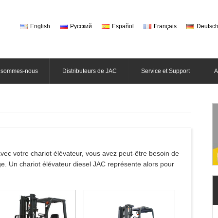
English
Русский
Español
Français
Deutsc
 sommes-nous
Distributeurs de JAC
Service et Support
A
 avec votre chariot élévateur, vous avez peut-être besoin de
. Un chariot élévateur diesel JAC représente alors pour