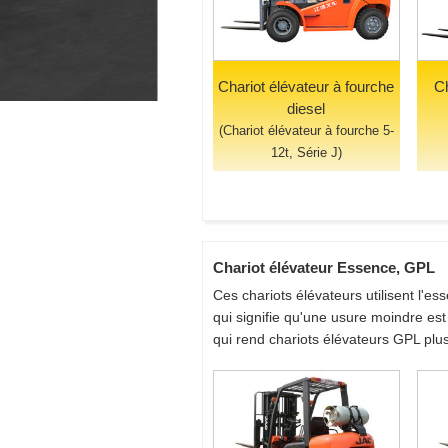
Chariot élévateur à fourche
Ch
diesel
(Chariot élévateur à fourche 5-
12t, Série J)
Chariot élévateur Essence, GPL
Ces chariots élévateurs utilisent l'e
qui signifie qu'une usure moindre e
qui rend chariots élévateurs GPL plus 