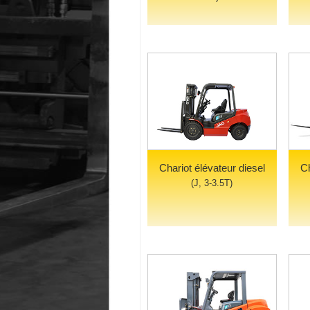
Chariot élévateur diesel
Ch
(J, 3-3.5T)