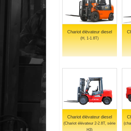
Chariot élévateur diesel
Ch
(H, 1-1.8T)
Chariot élévateur diesel
Ch
(Chariot élévateur 2-2.8T, série
(cha
H3)